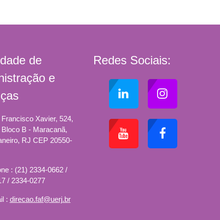
ldade de
Redes Sociais:
istração e
nças
Francisco Xavier, 524,
, Bloco B - Maracanã,
aneiro, RJ CEP 20550-
ne : (21) 2334-0662 /
7 / 2334-0277
l :
direcao.faf@uerj.br