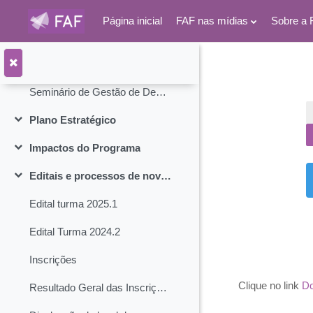
Resultado da Análise de Opção de Cotas do Processo Seletivo para o Mestrado Acadêmico (copiado)
Página inicial
FAF nas mídias
Sobre a 
O PPGCC
Contrair
Ir para o conteúdo principal
Eventos do PPGCC
Contrair
Seminário de Gestão de Descomissionamento em Estrutura Offshore no Brasil - Programação
Plano Estratégico
Contrair
Impactos do Programa
Contrair
Editais e processos de novas turmas
Contrair
Edital turma 2025.1
Edital Turma 2024.2
Inscrições
Clique no link
Do
Resultado Geral das Inscrições do Edital 2024.2 - PPGCC