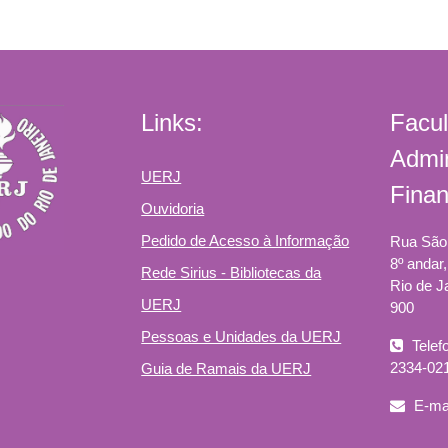
Links:
Facu
Admin
UERJ
Fina
Ouvidoria
Pedido de Acesso à Informação
Rua São 
8º andar
Rede Sirius - Bibliotecas da
Rio de J
UERJ
900
Pessoas e Unidades da UERJ
Telefo
2334-021
Guia de Ramais da UERJ
E-mai