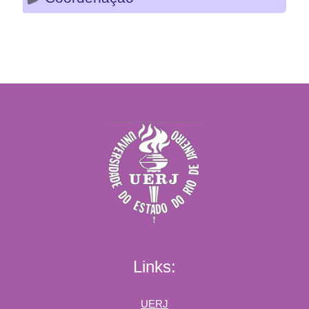
Links:
UERJ