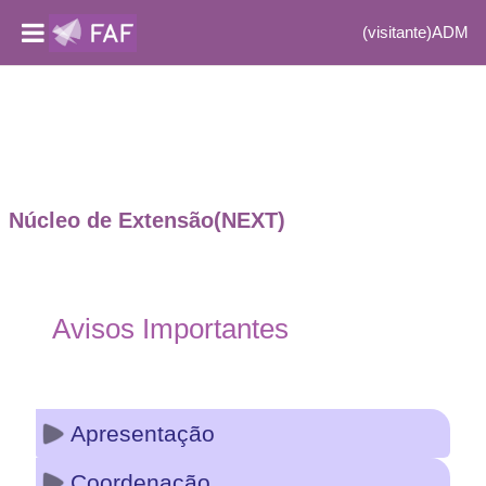
(visitante)
ADM
Ir para o conteúdo principal
Núcleo de Extensão(NEXT)
Curso: Núcleo de Extens
Avisos Importantes
Apresentação
Coordenação