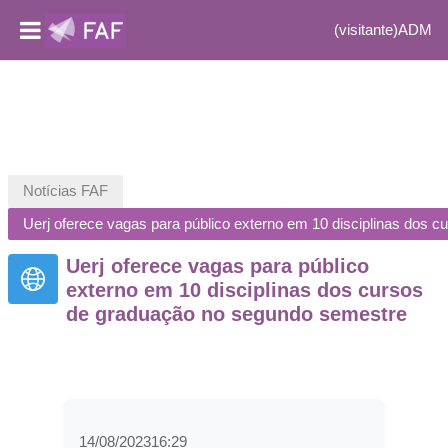
(visitante)
ADM
Ir para o conteúdo principal
Notícias FAF
Uerj oferece vagas para público externo em 10 disciplinas dos
Uerj oferece vagas para público
externo em 10 disciplinas dos cursos
de graduação no segundo semestre
14/08/202316:29