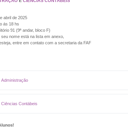
STRAÇÃO
E
CIÊNCIAS CONTÁBEIS
e abril de 2025
io ás 18 hs
itório 91 (9ª andar, bloco F)
e seu nome está na lista em anexo,
esteja, entre em contato com a secretaria da FAF
Arquivo
Administração
Arquivo
Ciências Contábeis
Alunos!