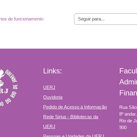
rios de funcionamento
Links:
Facu
Admin
UERJ
Fina
Ouvidoria
Pedido de Acesso à Informação
Rua São 
8º andar
Rede Sirius - Bibliotecas da
Rio de J
UERJ
900
Pessoas e Unidades da UERJ