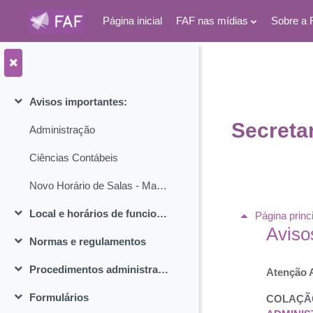
Página inicial
FAF nas mídias
Sobre a 
Ir para o conteúdo principal
Avisos importantes:
Contrair
Secreta
Administração
Ciências Contábeis
Novo Horário de Salas - Manhã - 2024.1
Local e horários de funcionamento
Seção:
Página princ
Contrair
Aviso
Normas e regulamentos
Contrair
Procedimentos administrativos
Atenção 
Contrair
Formulários
COLAÇÃO
Contrair