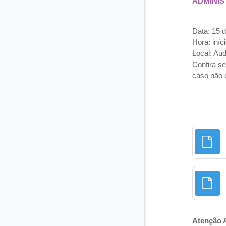
ADMINI
Data: 15 d
Hora: iníc
Local: Aud
Confira s
caso não 
Atenção 