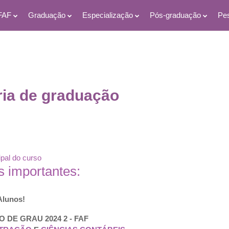
FAF
Graduação
Especialização
Pós-graduação
Pe
ria de graduação
 Normas e regulamentos | Se
ipal do curso
s importantes:
Alunos!
 DE GRAU 2024 2 - FAF