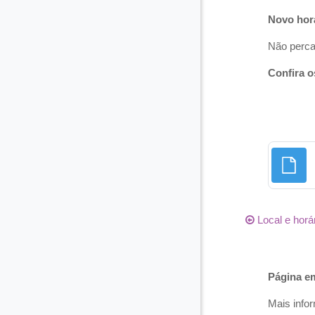
Novo horá
Não perca
Confira o
Local e horá
Norma
Página
e
Mais info