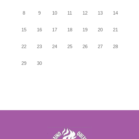
Sem eventos, segunda-feira, 8 junho
Sem eventos, terça-feira, 9 junho
Sem eventos, quarta-feira, 10 junho
Sem eventos, quinta-feira, 11 junho
Sem eventos, sexta-feira, 12
Sem eventos, sábado
Sem eventos,
8
9
10
11
12
13
14
Sem eventos, segunda-feira, 15 junho
Sem eventos, terça-feira, 16 junho
Sem eventos, quarta-feira, 17 junho
Sem eventos, quinta-feira, 18 junho
Sem eventos, sexta-feira, 19
Sem eventos, sábado
Sem eventos,
15
16
17
18
19
20
21
Sem eventos, segunda-feira, 22 junho
Sem eventos, terça-feira, 23 junho
Sem eventos, quarta-feira, 24 junho
Sem eventos, quinta-feira, 25 junho
Sem eventos, sexta-feira, 26
Sem eventos, sábado
Sem eventos,
22
23
24
25
26
27
28
Sem eventos, segunda-feira, 29 junho
Sem eventos, terça-feira, 30 junho
29
30