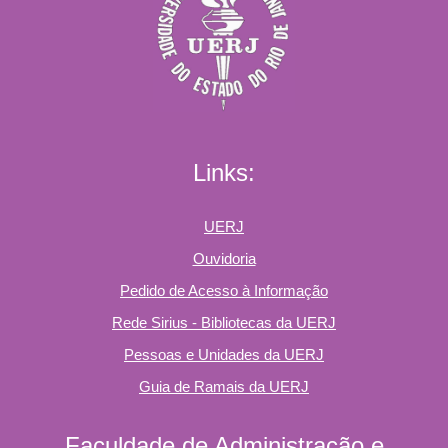
Links:
UERJ
Ouvidoria
Pedido de Acesso à Informação
Rede Sirius - Bibliotecas da UERJ
Pessoas e Unidades da UERJ
Guia de Ramais da UERJ
Faculdade de Administração e